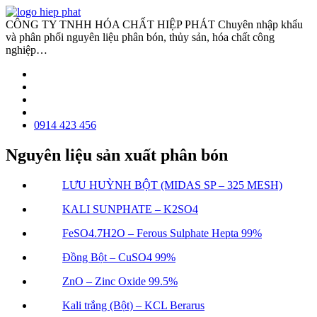
CÔNG TY TNHH HÓA CHẤT HIỆP PHÁT
Chuyên nhập khẩu
và phân phối nguyên liệu phân bón, thủy sản, hóa chất công
nghiệp…
0914 423 456
Nguyên liệu sản xuất phân bón
LƯU HUỲNH BỘT (MIDAS SP – 325 MESH)
KALI SUNPHATE – K2SO4
FeSO4.7H2O – Ferous Sulphate Hepta 99%
Đồng Bột – CuSO4 99%
ZnO – Zinc Oxide 99.5%
Kali trắng (Bột) – KCL Berarus